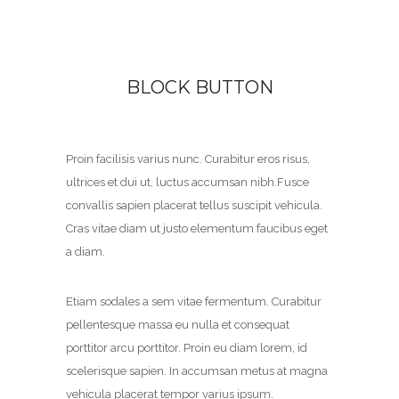
BLOCK BUTTON
Proin facilisis varius nunc. Curabitur eros risus,
ultrices et dui ut, luctus accumsan nibh.Fusce
convallis sapien placerat tellus suscipit vehicula.
Cras vitae diam ut justo elementum faucibus eget
a diam.
Etiam sodales a sem vitae fermentum. Curabitur
pellentesque massa eu nulla et consequat
porttitor arcu porttitor. Proin eu diam lorem, id
scelerisque sapien. In accumsan metus at magna
vehicula placerat tempor varius ipsum.