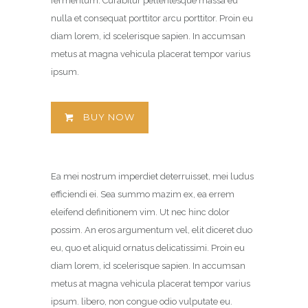
fermentum. Curabitur pellentesque massa eu
nulla et consequat porttitor arcu porttitor. Proin eu
diam lorem, id scelerisque sapien. In accumsan
metus at magna vehicula placerat tempor varius
ipsum.
BUY NOW
Ea mei nostrum imperdiet deterruisset, mei ludus
efficiendi ei. Sea summo mazim ex, ea errem
eleifend definitionem vim. Ut nec hinc dolor
possim. An eros argumentum vel, elit diceret duo
eu, quo et aliquid ornatus delicatissimi. Proin eu
diam lorem, id scelerisque sapien. In accumsan
metus at magna vehicula placerat tempor varius
ipsum. libero, non congue odio vulputate eu.