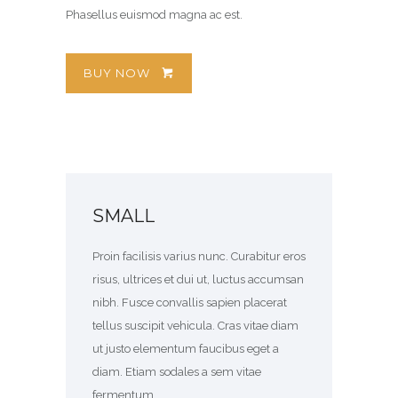
Phasellus euismod magna ac est.
BUY NOW
SMALL
Proin facilisis varius nunc. Curabitur eros
risus, ultrices et dui ut, luctus accumsan
nibh. Fusce convallis sapien placerat
tellus suscipit vehicula. Cras vitae diam
ut justo elementum faucibus eget a
diam. Etiam sodales a sem vitae
fermentum.