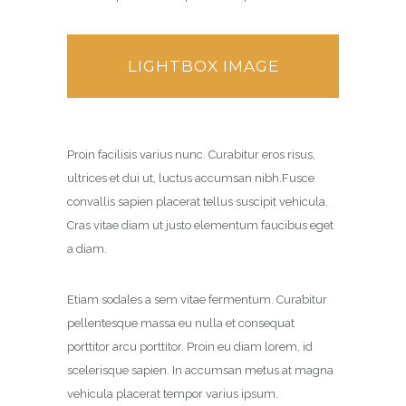
LIGHTBOX IMAGE
Proin facilisis varius nunc. Curabitur eros risus,
ultrices et dui ut, luctus accumsan nibh.Fusce
convallis sapien placerat tellus suscipit vehicula.
Cras vitae diam ut justo elementum faucibus eget
a diam.
Etiam sodales a sem vitae fermentum. Curabitur
pellentesque massa eu nulla et consequat
porttitor arcu porttitor. Proin eu diam lorem, id
scelerisque sapien. In accumsan metus at magna
vehicula placerat tempor varius ipsum.